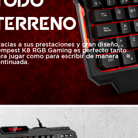
TODO
TERRENO
acias a sus prestaciones y gran diseño,
empest K8 RGB Gaming es perfecto tanto
ra jugar como para escribir de manera
ntinuada.